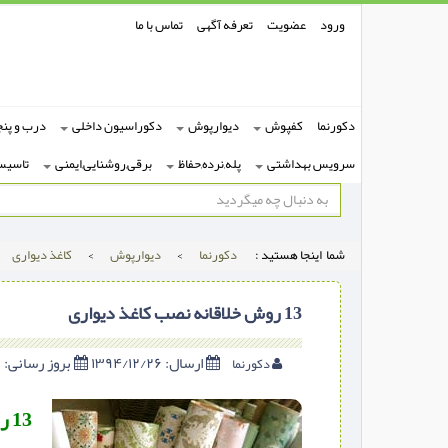
ورود
عضویت
تعرفه آگهی
تماس با ما
دکورنما
کفپوش
دیوارپوش
دکوراسیون داخلی
درب و پنج
سرویس بهداشتی
پله,نرده,حفاظ
برقی,روشنایی,ایمنی
تاسیس
شما اینجا هستید :
دکورنما
>
دیوارپوش
>
کاغذ دیواری
13 روش خلاقانه نصب کاغذ دیواری
ارسال:
۱۳۹۴/۱۲/۲۶
بروز رسانی:
۱۳۹۴/۱۲/۲۶
دکورنما
13 روش خلاقانه نصب کاغذ دیواری