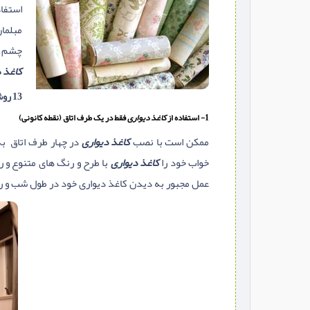
استفاد
مبلما
چشم بی
کاغذ د
13 روش خلاقانه نصب کاغذ دیواری طرح دار برای دکوراسیون داخلی منزل
1- استفاده از
کاغذ دیواری
فقط در یک طرف اتاق (نقطه کانونی)
ممکن است با نصب
کاغذ دیواری
در چهار طرف اتاق به
خواب خود را
کاغذ دیواری
با طرح و رنگ های متنوع و ر
عمل مجبور به دیدن کاغذ دیواری خود در طول شب و ر