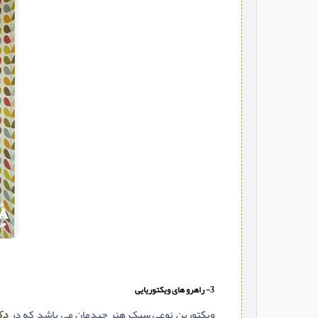
3- راهرو های ویکتوریایی
ویکتورین نوعی سبک هنر چیدمان می باشد که در
دک