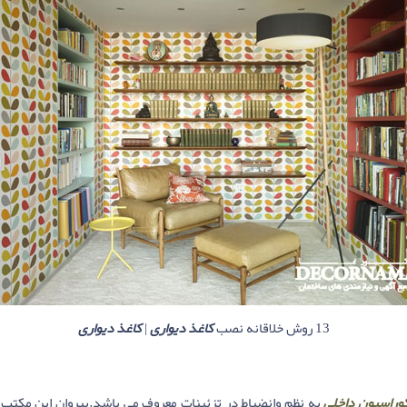
13 روش خلاقانه نصب
کاغذ دیواری
|
کاغذ دیواری
وراسیون داخلی
به نظم وانضباط در تزئینات معروف می باشد.پیروان این مکتب ا