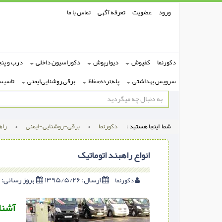
ورود
عضویت
تعرفه آگهی
تماس با ما
دکورنما
کفپوش
دیوارپوش
دکوراسیون داخلی
درب و پنج
سرویس بهداشتی
پله,نرده,حفاظ
برقی,روشنایی,ایمنی
تاسیس
شما اینجا هستید :
دکورنما
>
برقی-روشنایی-ایمنی
>
راه
انواع راهبند اتوماتیک
ارسال:
۱۳۹۵/۵/۲۶
بروز رسانی:
۱۳۹۵/۵/۲۶
دکورنما
آشنای