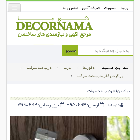
ورود
عضویت
تعرفه آگهی
تماس با ما
دکورنما
جستجو
کفپوش
شما اینجا هستید :
دکورنما
>
درب
>
درب ضد سرقت
>
دیوارپوش
باز کردن قفل درب ضد سرقت
>
دکوراسیون داخلی
باز کردن قفل درب ضد سرقت
درب و پنجره
بتن-بتون
ارسال:
۱۳۹۵/۶/۱۴
بروز رسانی:
۱۳۹۵/۶/۱۴
دکورنما
شهری ترافیکی
ساخت و ساز
مصالح ساختمانی