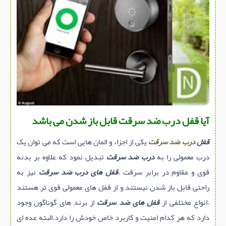
سازه پیش ساخته
سنگ ساختمانی
عایق ساختمان
سرویس بهداشتی
پله,نرده,حفاظ
برقی,روشنایی,ایمنی
تاسیسات ساختمان
آیا قفل درب ضد سرقت قابل باز شدن می باشد
ابزار آلات ساختمانی
قفل
درب ضد سرقت
یکی از اجزاء و المان هایی است که می توان یک
تعمیر و نگهداری ساختمان
درب معمولی را به
درب ضد سرقت
تبدیل نمود که علاوه بر بدنه
محوطه سازی و نما
قوی و مقاوم در برابر سرقت ،
قفل های درب ضد سرقت
نیز به
ماشین آلات ساختمانی
راحتی قابل باز شدن نیستند و از قفل های معمولی قوی تر هستند
ژئوتکنیک
.انواع مختلفی از
قفل های ضد سرقت
از برند های گوناگون وجود
متفرقه
دارد که هر کدام امنیت و کاربرد خاص خودش را دارد.البته عده ای