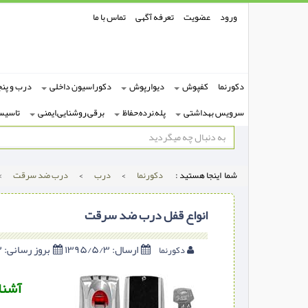
ورود
عضویت
تعرفه آگهی
تماس با ما
دکورنما
کفپوش
دیوارپوش
دکوراسیون داخلی
درب و پنج
سرویس بهداشتی
پله,نرده,حفاظ
برقی,روشنایی,ایمنی
تاسیس
شما اینجا هستید :
دکورنما
>
درب
>
درب ضد سرقت
>
انواع قفل درب ضد سرقت
ارسال:
۱۳۹۵/۵/۳
بروز رسانی:
۱۳۹۵/۵/۳
دکورنما
آشنا