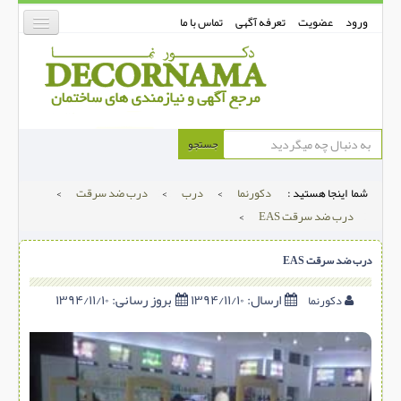
ورود
عضویت
تعرفه آگهی
تماس با ما
دکورنما
جستجو
کفپوش
شما اینجا هستید :
دکورنما
>
درب
>
درب ضد سرقت
>
دیوارپوش
درب ضد سرقت EAS
>
دکوراسیون داخلی
درب ضد سرقت EAS
درب و پنجره
بتن-بتون
ارسال:
۱۳۹۴/۱۱/۱۰
بروز رسانی:
۱۳۹۴/۱۱/۱۰
دکورنما
شهری ترافیکی
ساخت و ساز
مصالح ساختمانی