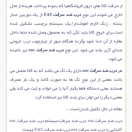
از سرقت کالا های درون فروشگاهها که بدونه پرداخت هزینه از محل
خارج می شوند.این نوع
درب ضد سرقت EAS
از یک دوربین مدار
بسته ، زنگ الارم (هوشدار)،یک سیستم برچسب تشکیل شده
است.برای خروج کالا باید تگی که به محصول وصل شده حتما داخل
مغازه از آن جدا شود وگرنه هنگام عبور از چهارچوب درب خروجی
صدای آژیر بلند می شود .این نوع
درب ضد سرقت eas
نیز نامیده
می شود.
هر
درب ضد سرقت eas
دارای یک تگ می باشد که به کالا متصل می
باشد بعضی از این نوع تگ ها به صورت کاغذ و یک بار مصرف
هستند یعنی دستگاه فقط یکبار آنها را می خواند و ثبت می کند ولی
بعضی دیگر را می توان برای چند کالا نیز استفاده کرد.
مقاله در حال تکمیل شدن است ...
درب ضد سرقت eas ,درب ضد سرقت,سیستم درب ضد سرقت eas
,آشنایی با درب ضد سرقت eas,درب ضد سرقت EAS چیست