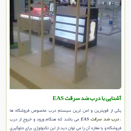
سازه پیش ساخته
سنگ ساختمانی
عایق ساختمان
سرویس بهداشتی
پله,نرده,حفاظ
برقی,روشنایی,ایمنی
تاسیسات ساختمان
ابزار آلات ساختمانی
تعمیر و نگهداری ساختمان
محوطه سازی و نما
آشنایی با درب ضد سرقت EAS
ماشین آلات ساختمانی
یکی از قویترین و امن ترین سیستم درب مخصوص فروشگاه ها
ژئوتکنیک
،
درب ضد سرقت
EAS
می باشد که هنگام ورود و خروج از درب
متفرقه
فروشگاه و یا مغازه آن را می توان دید.از این تکنولوژی برای جلوگیری