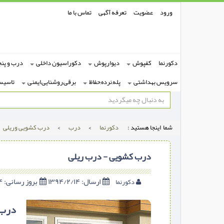
ورود
عضویت
تعرفه آگهی
تماس با ما
دکورنما
کفپوش
دیوارپوش
دکوراسیون داخلی
درب و پنج
سرویس بهداشتی
پله,نرده,حفاظ
برقی,روشنایی,ایمنی
تاسیس
شما اینجا هستید :
دکورنما
>
درب
>
درب کشویی وریلی
درب کشویی - درب ریلی
ارسال:
۱۳۹۴/۲/۱۴
بروز رسانی:
۱۳۹۴/۲/۱۴
دکورنما
درب 