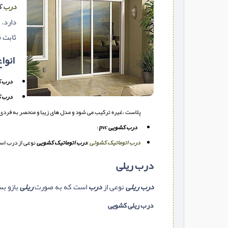
درب
ک
دارد. 
ثابت ق
انوا
درب ک
درب ک
پلاست ،غیره ترکیب می شود و مدل های زیبا و منحصر به فردی را
درب کشویی pvc
:
درب اتوماتیک کشوئی
:
درب اتوماتیک کشویی
نوعی از درب است
درب ریلی
درب ریلی
نوعی از
درب
است که به صورت
ریلی
بازو ب
درب ریلی کشویی