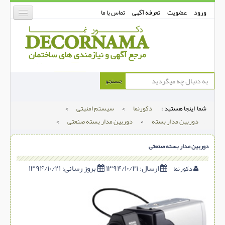
ورود
عضویت
تعرفه آگهی
تماس با ما
دکورنما
جستجو
کفپوش
شما اینجا هستید :
دکورنما
>
سیستم امنیتی
>
دیوارپوش
دوربین مدار بسته
>
دوربین مدار بسته صنعتی
>
دکوراسیون داخلی
دوربین مدار بسته صنعتی
درب و پنجره
بتن-بتون
ارسال:
۱۳۹۴/۱۰/۲۱
بروز رسانی:
۱۳۹۴/۱۰/۲۱
دکورنما
شهری ترافیکی
ساخت و ساز
مصالح ساختمانی