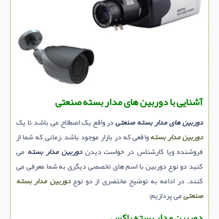
سازه پیش ساخته
سنگ ساختمانی
عایق ساختمان
سرویس بهداشتی
پله,نرده,حفاظ
برقی,روشنایی,ایمنی
آشنایی با دوربین های مدار بسته صنعتی
تاسیسات ساختمان
دوربین های مدار بسته صنعتی
در واقع یک اصطلاح می باشد تا یک
ابزار آلات ساختمانی
دوربین مدار بسته
واقعی که در بازار موجود باشد .زمانی که شما از
تعمیر و نگهداری ساختمان
فروشنده ویا کارشناس در خواست دیدن
دوربین مدار بسته
می
محوطه سازی و نما
کنید دو نوع دوربین با اسم های تخصصی دیگری به شما معرفی می
ماشین آلات ساختمانی
کنند. در ادامه به توضیح مختصری از دو نوع
دوربین مدار بسته
ژئوتکنیک
صنعتی
می پردازیم:
متفرقه
دوربین مدار بسته باکس