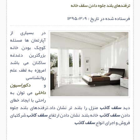
ترفندهای بلند جلوه دادن سقف خانه
فرستاده شده در تاریخ : ۱۳۹۵/۳/۹
در بسیاری از
آپارتمان ها مسئله
کوچک بودن خانه
بزرگترین دغدغه
ساکنان می باشد
امروزه به لطف علم
روانشناسی
و
دکوراسیون
داخلی
می توان به
راحتی با ایجاد خطای
دید
سقف کاذب
منزل را بلند تر نشان داد.ترفندهای بلند جلوه
دادن
سقف کاذب
خانه,بلند نشان دادن ارتفاع
سقف کاذب
,شرکتهای
فروش و اجرای انواع
سقف کاذب