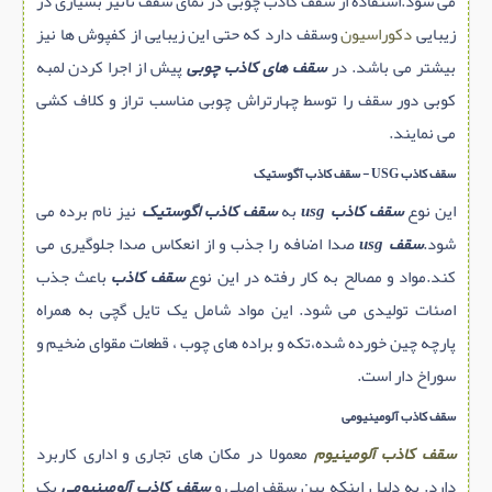
می شود.استفاده از سقف کاذب چوبی در نمای سقف تاثیر بسیاری در
زیبایی
دکوراسیون
وسقف دارد که حتی این زیبایی از کفپوش ها نیز
بیشتر می باشد. در
سقف های کاذب چوبی
پیش از اجرا کردن لمبه
کوبی دور سقف را توسط چهارتراش چوبی مناسب تراز و کلاف کشی
می نمایند.
سقف کاذب USG - سقف کاذب آگوستیک
این نوع
سقف کاذب usg
به
سقف کاذب اگوستیک
نیز نام برده می
شود.
سقف usg
صدا اضافه را جذب و از انعکاس صدا جلوگیری می
کند.مواد و مصالح به کار رفته در این نوع
سقف کاذب
باعث جذب
اصئات تولیدی می شود. این مواد شامل یک تایل گچی به همراه
پارچه چین خورده شده،تکه و براده های چوب ، قطعات مقوای ضخیم و
سوراخ دار است.
سقف کاذب آلومينيومی
سقف کاذب آلومینیوم
معمولا در مکان های تجاری و اداری کاربرد
دارد. به دلیل اینکه بین سقف اصلی و
سقف کاذب آلومینیومی
یک