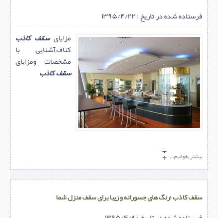
فرستاده شده در تاریخ : ۱۳۹۵/۴/۲۲
مزایای
سقف کاذب
کناف,آشنایی با
مشخصات ومزایای
سقف کاذب
بیشتر بخوانیم...
سقف کاذب ؛رنگ های جسورانه و زیبا برای سقف منزل شما
فرستاده شده در تاریخ : ۱۳۹۵/۴/۸