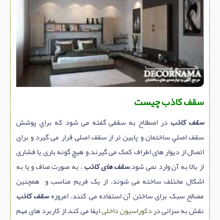
سازه پیش ساخته
سنگ ساختمانی
عایق ساختمان
سرویس بهداشتی
پله,نرده,حفاظ
برقی,روشنایی,ایمنی
سقف کاذب چیست
تاسیسات ساختمان
سقف کاذب
در اصطلاح به سقفی گفته می شود که براي پوشش
ابزار آلات ساختمانی
سقف اصلي ساختمان و پایین تر از سقف اصلی قرار می گیرد و برای
تعمیر و نگهداری ساختمان
اتصال از دیوار های اطراف کمک می گیرند.و هیچ گونه باری یا فشاری
محوطه سازی و نما
از بالا به آن وارد نمی شود.
سقف های کاذب
، به صورت صاف و یا به
ماشین آلات ساختمانی
اشکال مختلف ساخته می شوند. از یک فریم مناسب و همچنین
ژئوتکنیک
مصالح سبک برای ساختن آن استفاده می کنند. امروزه
سقف کاذب
نقش به سزائی در
دکوراسیون داخلی
ایفا می کند.از کاربرد های مهم
متفرقه