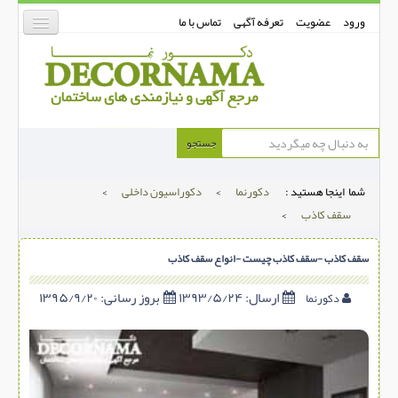
ورود
عضویت
تعرفه آگهی
تماس با ما
دکورنما
جستجو
کفپوش
شما اینجا هستید :
دکورنما
>
دکوراسیون داخلی
>
دیوارپوش
سقف کاذب
>
دکوراسیون داخلی
سقف کاذب -سقف کاذب چیست -انواع سقف کاذب
درب و پنجره
بتن-بتون
ارسال:
۱۳۹۳/۵/۲۴
بروز رسانی:
۱۳۹۵/۹/۲۰
دکورنما
شهری ترافیکی
ساخت و ساز
مصالح ساختمانی