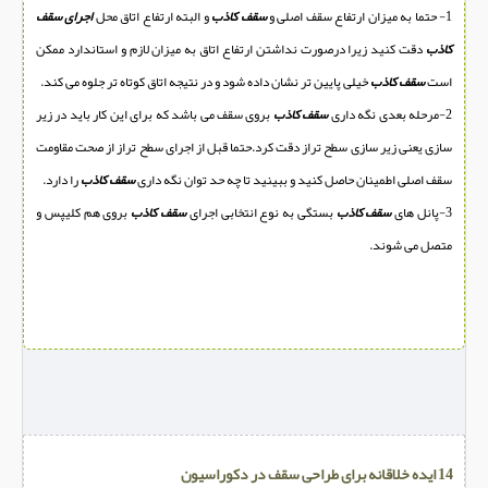
1- حتما به میزان ارتفاع سقف اصلی و
سقف کاذب
و البته ارتفاع اتاق محل
اجرای سقف
کاذب
دقت کنید زیرا درصورت نداشتن ارتفاع اتاق به میزان لازم و استاندارد ممکن
است
سقف کاذب
خیلی پایین تر نشان داده شود و در نتیجه اتاق کوتاه تر جلوه می کند.
2-مرحله بعدی نگه داری
سقف کاذب
بروی سقف می باشد که برای این کار باید در زیر
سازی یعنی زیر سازی سطح تراز دقت کرد.حتما قبل از اجرای سطح تراز از صحت مقاومت
سقف اصلی اطمینان حاصل کنید و ببینید تا چه حد توان نگه داری
سقف کاذب
را دارد.
3-پانل های
سقف کاذب
بستگی به نوع انتخابی اجرای
سقف کاذب
بروی هم کلیپس و
متصل می شوند.
14 ایده خلاقانه برای طراحی سقف در دکوراسیون