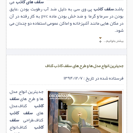
سقف های کاذب
می
باشد.
سقف کاذب
پی وی سی به دلیل ضد آب رطوبت بودن ،عایق
بودن در سرما و گرما و ضد خش بودن ماده pvc به کار رفته در آن
در مکان هایی مانند آشپزخانه و اماکن عمومی استفاده دو چندان می
شود.
بیشتر بخوانیم...
جدیترین انواع مدل ها و طرح های سقف کاذب کناف
فرستاده شده در تاریخ : ۱۳۹۴/۱۲/۷
جدیترین انواع مدل
ها و طرح های
سقف
کاذب
کناف,مدل
های
سقف کاذب
کناف,طراحی
سقف
کاذب
کناف,انواع