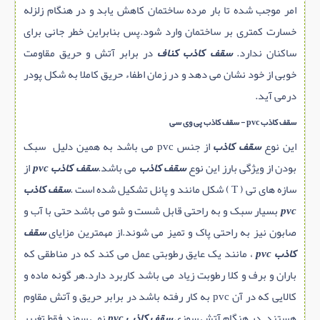
امر موجب شده تا بار مرده ساختمان کاهش یابد و در هنگام زلزله
خسارت کمتری بر ساختمان وارد شود.پس بنابراین خطر جانی برای
ساکنان ندارد.
سقف کاذب کناف
در برابر آتش و حریق مقاومت
خوبی از خود نشان می دهد و در زمان اطفاء حریق کاملا به شکل پودر
درمی آید.
سقف کاذب pvc - سقف کاذب پی وی سی
این نوع
سقف کاذب
از جنس pvc می باشد به همین دلیل سبک
بودن از ویژگی بارز این نوع
سقف کاذب
می باشد.
سقف کاذب pvc
از
سازه های تی ( T ) شکل مانند و پانل تشکیل شده است .
سقف کاذب
pvc
بسیار سبک و به راحتی قابل شست و شو می باشد حتی با آب و
صابون نیز به راحتی پاک و تمیز می شوند.از مهمترین مزایای
سقف
کاذب pvc
، مانند یک عایق رطوبتی عمل می کند که در مناطقی که
باران و برف و کلا رطوبت زیاد می باشد کاربرد دارد.هر گونه ماده و
کالایی که در آن pvc به کار رفته باشد در برابر حریق و آتش مقاوم
هستند .در هنگام آتش سوزی
سقف کاذب pvc
نمی سوزد فقط تغییر