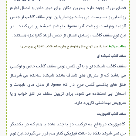
فضای بزرگ وجود دارد بهترین مکان برای عبور دادن و اتصال لوازم
روشنایی و تاسیسات می باشد.پوشش این نوع
سقف کاذب
از جنس
آلومینیوم است و پشت آنرا معمولا با پشم شیشه پر می کنند . در
این نوع
سقف کاذب
، وسایل اتصال از جنس فولاد گالوانیزه هستند.
مطالب مرتیط :
جدیترین انواع مدل ها و طرح های سقف کاذب pvc ( پی وی سی )
سقف کاذب شيشه ای
سقف کاذب
شیشه ای و یا آی گلس نوعی
سقف کاذب
خاص و لوکسی
می باشد که از متریال های شفاف مانند شیشه ساخته می شود.از
طلق های پلکسی گلس طرح دار که معمولا از مدل های طبیعت و
آسمان ابی استفاده می شود، برای تزیین سقف در اتاق خواب و یا
سرویس بهداشتی کاربرد دارد.
سقف کاذب کامپوزيت
کامپوزیت
در واقع به ترکیب دو یا چند ماده با هم که در یکدیگر
حل نمی شوند بلکه به حالت فیزیکی کنار هم قرار می گیرند.این نوع