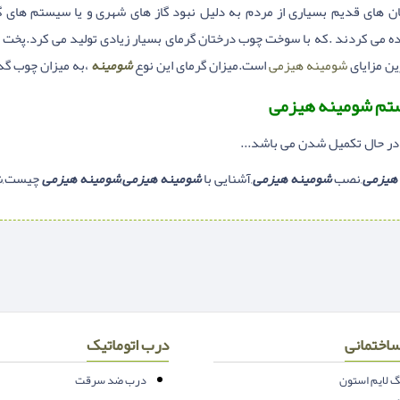
ان های قدیم بسیاری از مردم به دلیل نبود گاز های شهری و یا سیستم های گ
ده می کردند .که با سوخت چوب درختان گرمای بسیار زیادی تولید می کرد.پخت 
ین مزایای
شومینه هیزمی
است.میزان گرمای این نوع
شومینه
،به میزان چوب گ
م شومینه هیزمی
در حال تکمیل شدن می باشد...
هیزمی
,نصب
شومینه هیزمی
,آشنایی با
شومینه هیزمی
,
شومینه هیزمی
چیست,شر
اختمانی
درب اتوماتیک
 لایم استون
درب ضد سرقت