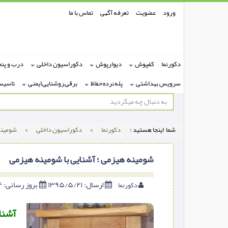
ورود
عضویت
تعرفه آگهی
تماس با ما
دکورنما
کفپوش
دیوارپوش
دکوراسیون داخلی
درب و پنج
سرویس بهداشتی
پله,نرده,حفاظ
برقی,روشنایی,ایمنی
تاسیس
شما اینجا هستید :
دکورنما
>
دکوراسیون داخلی
>
شومین
شومینه هیزمی ؛ آشنایی با شومینه هیزمی
ارسال:
۱۳۹۵/۵/۲۱
بروز رسانی:
۱۳۹۵/۱۱/۲۴
دکورنما
آشنا