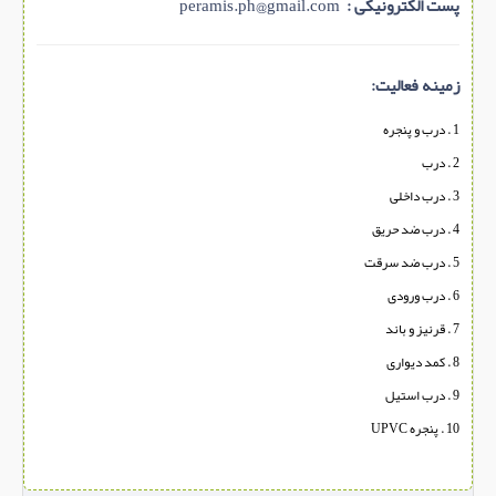
پست الکترونیکی :
peramis.ph@gmail.com
زمینه فعالیت:
1 . درب و پنجره
2 . درب
3 . درب داخلی
4 . درب ضد حریق
5 . درب ضد سرقت
6 . درب ورودی
7 . قرنیز و باند
8 . کمد دیواری
9 . درب استیل
10 . پنجره UPVC