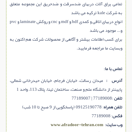
تمامی یراق آلات دربهای ضدسرقت و ضدحریق این مجموعه متعلق
به شرکت kale ترکیه می باشد
انواع دربهای اتاقی و کمدی hdf و mdf و cnc و روکش laminate و pvc
و... موجود می باشد
برای کسب اطلاعات بیشتر و آگاهی از محصولات شرکت هم اکنون به
وبسایت ما مراجعه فرمایید.
تماس با ما
:
آدرس :
میدان رسالت، خیابان فرجام، خیابان حیدرخانی شمالی،
پایینتر از دانشگاه علم و صنعت، ساختمان تینا، پلاک 113، واحد 1
تلفن
:
77189008
|
77189007
تلفن همراه
:
09125190778 (پاسخگویی از 9 صبح تا 10 شب)
فکس
:
77189008
وب سایت:
www.afradoor-tehran.com