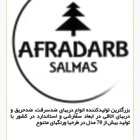
سازه پیش ساخته
سنگ ساختمانی
عایق ساختمان
سرویس بهداشتی
پله,نرده,حفاظ
برقی,روشنایی,ایمنی
تاسیسات ساختمان
ابزار آلات ساختمانی
تعمیر و نگهداری ساختمان
محوطه سازی و نما
بزرگترین تولیدکننده انواع دربهای ضدسرقت، ضدحریق و
ماشین آلات ساختمانی
دربهای اتاقی در ابعاد سفارشی و استاندارد در کشور با
تولید بیش از 70 مدل در طرحها ورنگهای متنوع
ژئوتکنیک
متفرقه