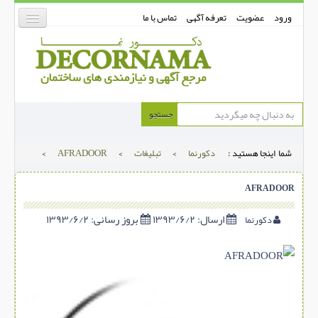
ورود
عضویت
تعرفه آگهی
تماس با ما
دکورنما
جستجو
کفپوش
شما اینجا هستید :
دکورنما
>
تبلیغات
>
AFRADOOR
>
دیوارپوش
دکوراسیون داخلی
AFRADOOR
درب و پنجره
ارسال:
۱۳۹۳/۶/۲
بروز رسانی:
۱۳۹۳/۶/۲
دکورنما
بتن-بتون
شهری ترافیکی
ساخت و ساز
مصالح ساختمانی