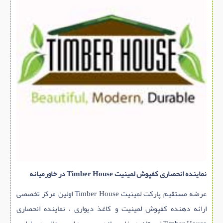
سازه پیش ساخته
سنگ ساختمانی
عایق ساختمان
سرویس بهداشتی
پله,نرده,حفاظ
برقی,روشنایی,ایمنی
تاسیسات ساختمان
ابزار آلات ساختمانی
تعمیر و نگهداری ساختمان
محوطه سازی و نما
نماینده انحصاری کفپوش لمینیت Timber House در خاورمیانه
ماشین آلات ساختمانی
عرضه مستقیم پارکت لمینیت Timber House اولین مرکز تخصصی
ژئوتکنیک
ارائه دهنده کفپوش لمینیت و کاغذ دیواری ، نماینده انحصاری
متفرقه