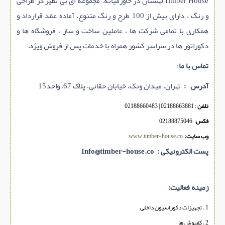
Timber House لهستان در خاورمیانه. مجموعه ای بی نظیر در طراحی
و رنگ ، دارای بیش از 100 طرح و رنگ متنوع. آماده عقد قرارداد و
همکاری با تمامی شرکت ها ، عاملین ساخت و ساز ، فروشگاه ها و
دکوراتور ها در سراسر کشور همراه با خدمات پس از فروش ویژه.
تماس با ما
:
آدرس :
تهران، میدان ونک، خیابان حقانی، پلاک 67، واحد15
تلفن
:
02188663881
|
02188660483
فکس
:
02188875046
وب سایت:
www.timber-house.co
پست الکترونیکی :
Info@timber-house.co
زمینه فعالیت:
1 . تجهیزات دکوراسیون داخلی
2 . کفپوش ها