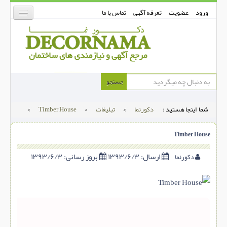
ورود
عضویت
تعرفه آگهی
تماس با ما
دکورنما
جستجو
کفپوش
شما اینجا هستید :
دکورنما
>
تبلیغات
>
Timber House
>
دیوارپوش
دکوراسیون داخلی
Timber House
درب و پنجره
ارسال:
۱۳۹۳/۶/۳
بروز رسانی:
۱۳۹۳/۶/۳
دکورنما
بتن-بتون
شهری ترافیکی
ساخت و ساز
مصالح ساختمانی