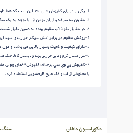
1-یکی از مزایای کفپوش های pvc این است که همانطوری که در تعریف کفپوش پی وی سی مطرح شدبه دلیل سبک بودن این محصول به راحتی وبا سرعت بالایی نصب می شود.
2-مقرون به صرفه و ارزان بودن آن با توجه به یک شکل بودن آن به نمای پارکت از طرفداری خاصی برخوردار است.
3-در مقابل نفوذ آب مقاوم بوده به همین دلیل شستشوی مستقیم با آب از مزایای آن می باشد.
4-روکش مقاوم در برابر آتش سیگار،حرارت و اسید این امکان را فراهم ساخته تا بهترین انتخاب برای کف آشپزخانه ،بیمارستان ها و آزمایشگاه ها باشد.
5-دارای کیفیت و کمیت بسیار بالایی می باشد و طول عمر زیادی برخوردار است.
6-
در زمستان گرم و عایق حرارتی بوده و تابستان کاملا خنک ه
7-کفپوش پي وي سي برخلاف كفپوشهای چوبی مانند ک
با مخلوطی از آب و كف مایع ظرفشویی استفاده کرد.
دکوراسیون داخلی
سنگ س