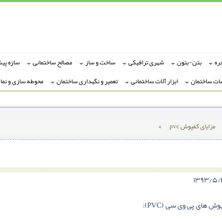
ره
بتن-بتون
شهری ترافیکی
ساخت و ساز
مصالح ساختمانی
سازه پی
ات ساختمان
ابزار آلات ساختمانی
تعمیر و نگهداری ساختمان
محوطه سازی و نما
مزایای کفپوش pvc
>
ش های پی وی سی (PVC):