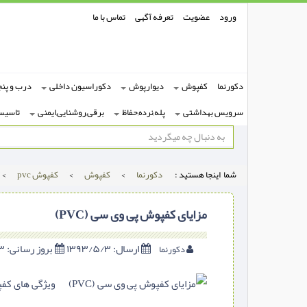
ورود
عضویت
تعرفه آگهی
تماس با ما
دکورنما
کفپوش
دیوارپوش
دکوراسیون داخلی
درب و پنج
سرویس بهداشتی
پله,نرده,حفاظ
برقی,روشنایی,ایمنی
تاسیس
شما اینجا هستید :
دکورنما
>
کفپوش
>
کفپوش pvc
>
مزایای کفپوش پی وی سی (PVC)
ارسال:
۱۳۹۳/۵/۳
بروز رسانی:
۱۳۹۳/۵/۳
دکورنما
ویژگی های کفپو