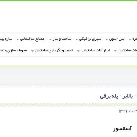
ره
بتن-بتون
شهری ترافیکی
ساخت و ساز
مصالح ساختمانی
سازه پی
ات ساختمان
ابزار آلات ساختمانی
تعمیر و نگهداری ساختمان
محوطه سازی و نما
الابر - پله برقی
آسانسور