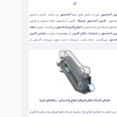
ای
بین آسانسور
یکی از بخش های مهم
آسانسور
می باشد. کابین استیل
انسور،
کابین آسانسور فرمیکا
، کابین آسانسور تمام استیل و کابین
انسور شیشه ای تنها بخشی از
انواع کابین آسانسور
می‌باشند. تعیین
ابعاد
بین آسانسور
و
تزئینات
داخل کابین
از موضوعات مهم در
طراحی کابین
انسو
ر می‌باشند. عدم نصب تزیینات جدید روی تزیینات قدیمی از
مترین نکات در
بازسازي كابين آسانسور
می‌باشد که شرکت‌های
کابین
زی آسانسو
ر
می‌بایست به آن توجه داشته باشند.
معرفی شرکت های فروش انواع پله برقی- راهنمای خرید
این بخش به معرفی انواع پله برقی و شرکت های فروش پله برقی خانگی و