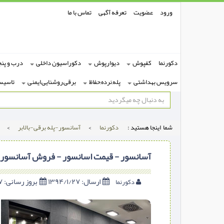
ورود
عضویت
تعرفه آگهی
تماس با ما
دکورنما
کفپوش
دیوارپوش
دکوراسیون داخلی
درب و پنج
سرویس بهداشتی
پله,نرده,حفاظ
برقی,روشنایی,ایمنی
تاسیس
شما اینجا هستید :
دکورنما
>
آسانسور-پله برقی-بالابر
>
آسانسور - قیمت اسانسور - فروش آسانسور - ب
ارسال:
۱۳۹۴/۱/۲۷
بروز رسانی:
۱۳۹۴/۱/۲۷
دکورنما