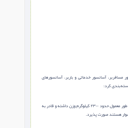
سور مسافربر، آسانسور خدماتی و باربر، آسانسورهای
دسته‌بندی کرد:
(Passenger Lift) با امکانات و تجهیزات ایمنی مناسب جهت استفاده افراد طراحی می‌گردد. یک آسانسور مسافربر به طور معمول حدود ۲۳۰۰ کیلوگرم وزن داشته و قادر به