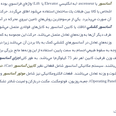
آسانسور
يا ascenseur (به انگليسي Elevator 
اشخاص يا کالا بین طبقات يك ساختمان استفاده مي‌شود اطلاق مي‌گردد. حر
آن صورت مي‌پذيرد. يكي از مرسوم‌ترين روش‌هاي تامين نيروي محركه در آ
آسانسور كششي
اتاقك يا كابين آسانسور به کابل‌های فولادی متصل مي‌شود
طرف دیگر آن‌ها به وزنه‌هاي تعادل متصل می‌باشد. حركت اين مجموعه به کمک
وزنه‌هاي تعادل در آسانسورهاي كششي کمک به بالا بردن آن مي‌باشد زيرا در
وجه به سقوط طبيعي اجسام به سمت پايين، استفاده از اين وزنه‌ها مانع بزرگی
(هر نفر 75 کیلوگرم) مي‌باشد. به طور کلی
اجزای آسانسو
باشند. سیستم مکانیکی آسانسور شامل قطعاتی نظیر
کابین آسانسور
(Car)،
در
موتور آسانسور
و در
: