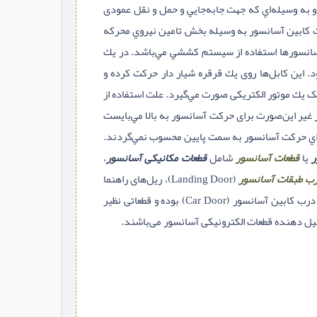
يا Lift) واژه‌اي فرانسوي بوده و به وسيله‌اي كه جهت جابه‌جايي و حمل و نقل عمودی
كت كابين آسانسور به وسيله بخش تامين نيروي محركه
سانسورها استفاده از سيستم كششي مي‌باشد. در يك
. این کابل‌ها روی يك قرقره شیار دار حرکت كرده و
 يك موتور الکتریکی صورت مي‌گيرد. علت استفاده از
 غیر این‌صورت برای حركت آسانسور به بالا مي‌بايست
 براي حرکت آسانسور به سمت پايين محسوب نمي‌گردند.
ر
یا
قطعات آسانسور
شامل
قطعات مکانیکی آسانسور
،
ب طبقات آسانسور
(Landing Door)، ریل‌های راهنما
ب کابین آسانسور (Car Door) بوده و قطعاتی نظیر