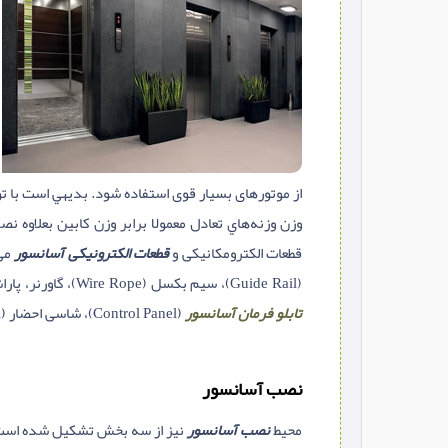
از موتورهای بسیار قوی استفاده شود. بديهي است با ت
وزن وزنه‌هاي تعادل معمولا برابر وزن کابین بعلاوه نصف وزن ظرفیت کابین 
قطعات الکترومکانیکی و
قطعات الکترونیکی آسانسور
می‌
(Guide Rail)، سیم بکسل (Wire Rope)، گاورنر، پاراشوت و وزنه تعادل می‌باشند. قطعات الکترومکانیکی نیز شامل
تابلو فرمان آسانسور
(Control Panel)، شاسی احضار (Operating Panel)، جعبه روزیون، فوتومگنت، مگنت دربازکن و لمینت شالتر تشکیل دهنده قطعات الکترونیکی آسانسور می‌باشند.
نصب آسانسور
محيط
نصب آسانسور
نیز از سه بخش تشکیل شده است